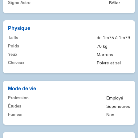
Signe Astro
Bélier
Physique
Taille
de 1m75 à 1m79
Poids
70 kg
Yeux
Marrons
Cheveux
Poivre et sel
Mode de vie
Profession
Employé
Études
Supérieures
Fumeur
Non