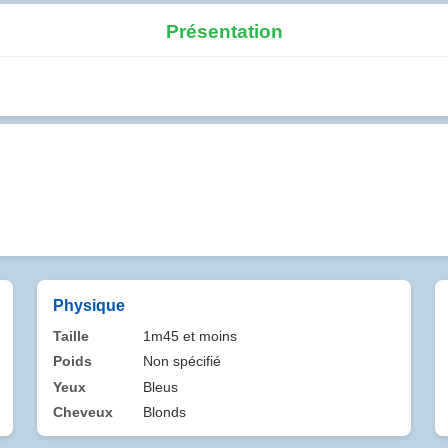
Présentation
Physique
Taille
1m45 et moins
Poids
Non spécifié
Yeux
Bleus
Cheveux
Blonds