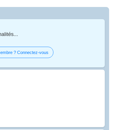
alités...
embre ? Connectez-vous