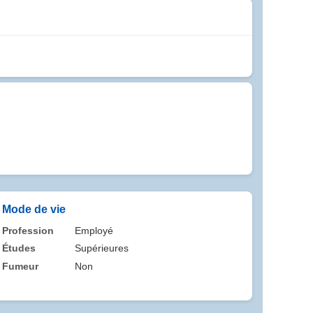
Mode de vie
Profession
Employé
Études
Supérieures
Fumeur
Non