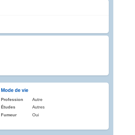
Mode de vie
Profession
Autre
Études
Autres
Fumeur
Oui