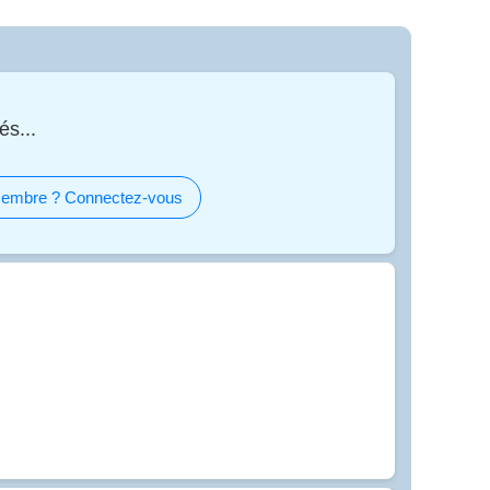
és...
embre ? Connectez-vous