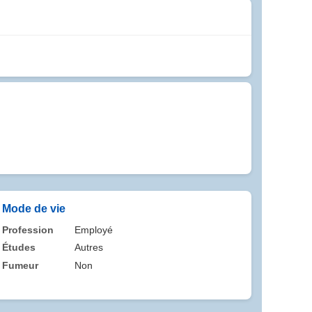
Mode de vie
Profession
Employé
Études
Autres
Fumeur
Non